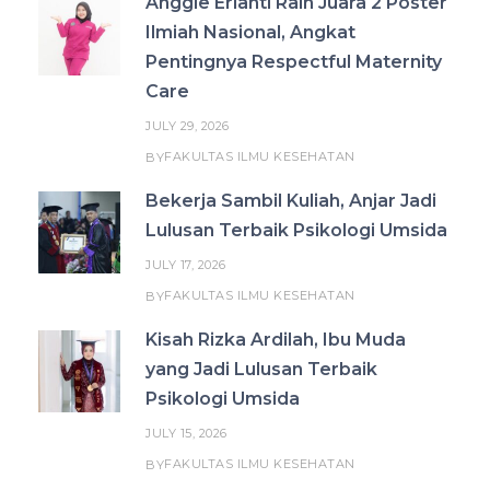
Anggie Erianti Raih Juara 2 Poster
Ilmiah Nasional, Angkat
Pentingnya Respectful Maternity
Care
JULY 29, 2026
FAKULTAS ILMU KESEHATAN
BY
Bekerja Sambil Kuliah, Anjar Jadi
Lulusan Terbaik Psikologi Umsida
JULY 17, 2026
FAKULTAS ILMU KESEHATAN
BY
Kisah Rizka Ardilah, Ibu Muda
yang Jadi Lulusan Terbaik
Psikologi Umsida
JULY 15, 2026
FAKULTAS ILMU KESEHATAN
BY