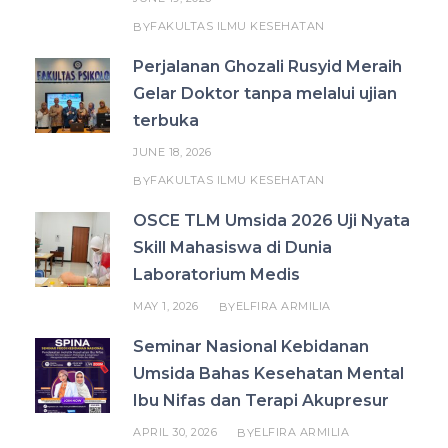
FAKULTAS ILMU KESEHATAN
BY
Perjalanan Ghozali Rusyid Meraih
Gelar Doktor tanpa melalui ujian
terbuka
JUNE 18, 2026
FAKULTAS ILMU KESEHATAN
BY
OSCE TLM Umsida 2026 Uji Nyata
Skill Mahasiswa di Dunia
Laboratorium Medis
MAY 1, 2026
ELFIRA ARMILIA
BY
Seminar Nasional Kebidanan
Umsida Bahas Kesehatan Mental
Ibu Nifas dan Terapi Akupresur
APRIL 30, 2026
ELFIRA ARMILIA
BY