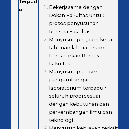
Terpad
Bekerjasama dengan
u
Dekan Fakultas untuk
proses penyusunan
Renstra Fakultas
Menyusun program kerja
tahunan laboratorium
berdasarkan Renstra
Fakultas,
Menyusun program
pengembangan
laboratorium terpadu /
seluruh prodi sesuai
dengan kebutuhan dan
perkembangan ilmu dan
teknologi;
Menyusun kebijakan terkait