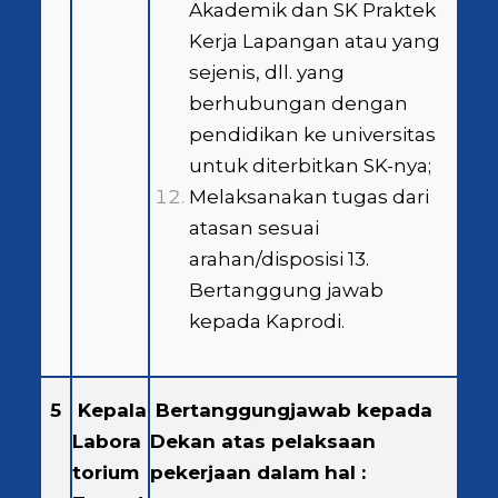
Akademik dan SK Praktek
Kerja Lapangan atau yang
sejenis, dll. yang
berhubungan dengan
pendidikan ke universitas
untuk diterbitkan SK-nya;
Melaksanakan tugas dari
atasan sesuai
arahan/disposisi 13.
Bertanggung jawab
kepada Kaprodi.
5
Kepala
Bertanggungjawab kepada
Labora
Dekan atas pelaksaan
torium
pekerjaan dalam hal :