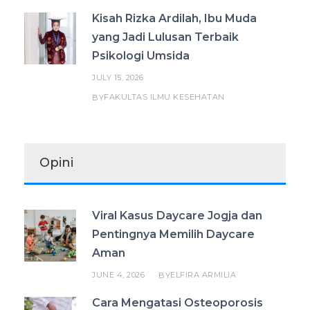
Kisah Rizka Ardilah, Ibu Muda
yang Jadi Lulusan Terbaik
Psikologi Umsida
JULY 15, 2026
FAKULTAS ILMU KESEHATAN
BY
Opini
Viral Kasus Daycare Jogja dan
Pentingnya Memilih Daycare
Aman
JUNE 4, 2026
ELFIRA ARMILIA
BY
Cara Mengatasi Osteoporosis